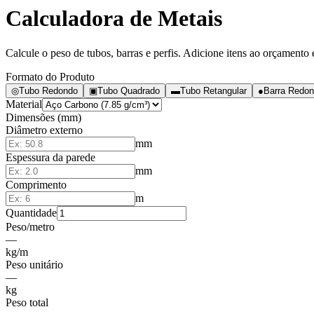
Calculadora de Metais
Calcule o peso de tubos, barras e perfis. Adicione itens ao orçamento 
Formato do Produto
◎
Tubo Redondo
▣
Tubo Quadrado
▬
Tubo Retangular
●
Barra Redo
Material
Dimensões (mm)
Diâmetro externo
mm
Espessura da parede
mm
Comprimento
m
Quantidade
Peso/metro
—
kg/m
Peso unitário
—
kg
Peso total