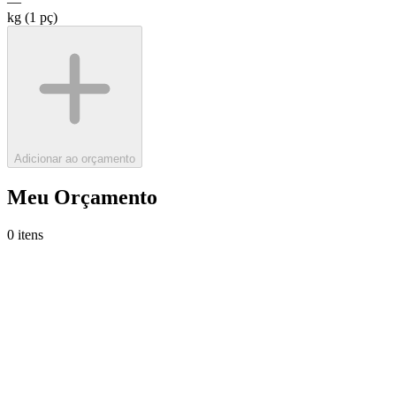
—
kg (
1
pç
)
Adicionar ao orçamento
Meu Orçamento
0
itens