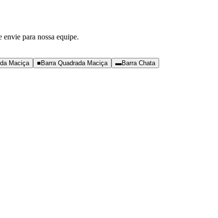
e envie para nossa equipe.
nda Maciça
■
Barra Quadrada Maciça
▬
Barra Chata